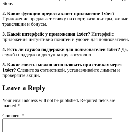
Store.
2. Какие функции предоставляет приложение 1хбет?
Приложение предлагает ставку на спорт, казино-игры, живые
трансляции и бонусы.
3. Какой интерфейс у приложения 1хбет?
Интерфейс
приложения интуитивно понятен и удобен для пользователей.
4. Есть ли служба поддержки для пользователей 1хбет?
Да,
служба поддержки доступна круглосуточно.
5. Какие советы можно использовать при ставках через
1хбет?
Следите за статистикой, устанавливайте лимиты и
проверяйте акции.
Leave a Reply
Your email address will not be published.
Required fields are
marked
*
Comment
*