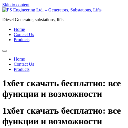
Skip to content
Diesel Generator, substations, lifts
Home
Contact Us
Products
Home
Contact Us
Products
1хбет скачать бесплатно: все
функции и возможности
1хбет скачать бесплатно: все
функции и возможности