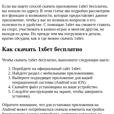
Если вы ищете способ скачать приложение 1хбет бесплатно,
вы попали по адресу. В этом статье мы подробно рассмотрим
все функции и возможности, которые предоставляет данное
приложение, чтобы у вас не возникло вопросов о его
полезности и удобстве. С помощью 1хбет вы сможете ставить
на спорт, участвовать в казино-играх и многом другом, не
выходя из дома. Но прежде чем мы погрузимся в детали,
кратко обсудим, как и где можно скачать 1хбет.
Как скачать 1хбет бесплатно
Чтобы скачать 1хбет бесплатно, выполните следующие шаги:
Перейдите на официальный сайт 1хбет.
Найдите раздел с мобильными приложениями.
Выберите подходящее приложение для вашей
операционной системы (Android или iOS).
Скачайте файл установщика на ваше устройство.
Следуйте инструкциям на экране, чтобы завершить
установку.
Обратите внимание, что для установки приложения на
Android может потребоваться сначала изменить настройки
безопасности вашего устройства, разрешив установку из