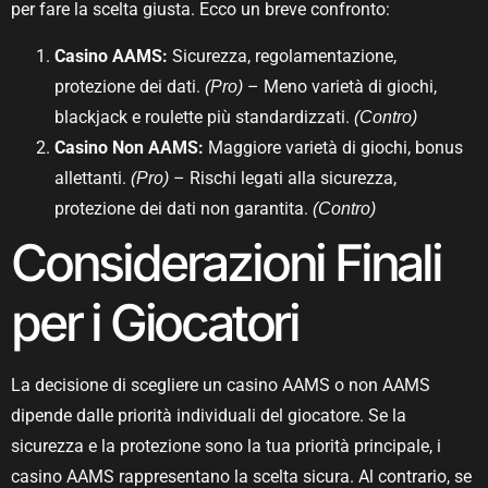
per fare la scelta giusta. Ecco un breve confronto:
Casino AAMS:
Sicurezza, regolamentazione,
protezione dei dati.
– Meno varietà di giochi,
(Pro)
blackjack e roulette più standardizzati.
(Contro)
Casino Non AAMS:
Maggiore varietà di giochi, bonus
allettanti.
– Rischi legati alla sicurezza,
(Pro)
protezione dei dati non garantita.
(Contro)
Considerazioni Finali
per i Giocatori
La decisione di scegliere un casino AAMS o non AAMS
dipende dalle priorità individuali del giocatore. Se la
sicurezza e la protezione sono la tua priorità principale, i
casino AAMS rappresentano la scelta sicura. Al contrario, se