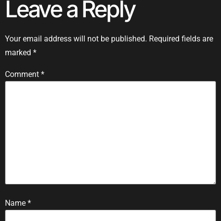
Leave a Reply
Your email address will not be published.
Required fields are
marked
*
Comment
*
Name
*