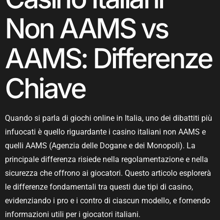
Non AAMS vs
AAMS: Differenze
Chiave
Quando si parla di giochi online in Italia, uno dei dibattiti più
infuocati è quello riguardante i casino italiani non AAMS e
quelli AAMS (Agenzia delle Dogane e dei Monopoli). La
principale differenza risiede nella regolamentazione e nella
sicurezza che offrono ai giocatori. Questo articolo esplorerà
le differenze fondamentali tra questi due tipi di casino,
evidenziando i pro e i contro di ciascun modello, e fornendo
informazioni utili per i giocatori italiani.