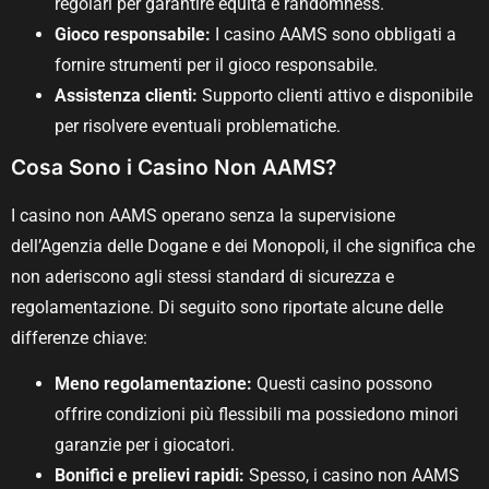
regolari per garantire equità e randomness.
Gioco responsabile:
I casino AAMS sono obbligati a
fornire strumenti per il gioco responsabile.
Assistenza clienti:
Supporto clienti attivo e disponibile
per risolvere eventuali problematiche.
Cosa Sono i Casino Non AAMS?
I casino non AAMS operano senza la supervisione
dell’Agenzia delle Dogane e dei Monopoli, il che significa che
non aderiscono agli stessi standard di sicurezza e
regolamentazione. Di seguito sono riportate alcune delle
differenze chiave:
Meno regolamentazione:
Questi casino possono
offrire condizioni più flessibili ma possiedono minori
garanzie per i giocatori.
Bonifici e prelievi rapidi:
Spesso, i casino non AAMS