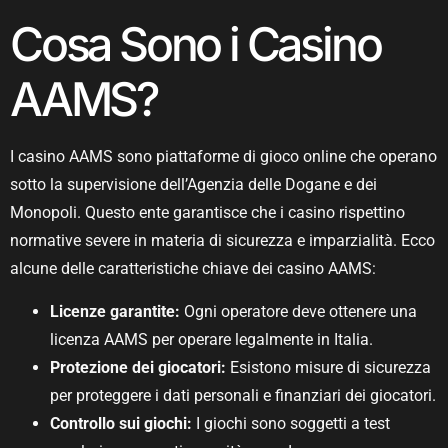
Cosa Sono i Casino
AAMS?
I casino AAMS sono piattaforme di gioco online che operano
sotto la supervisione dell’Agenzia delle Dogane e dei
Monopoli. Questo ente garantisce che i casino rispettino
normative severe in materia di sicurezza e imparzialità. Ecco
alcune delle caratteristiche chiave dei casino AAMS:
Licenze garantite:
Ogni operatore deve ottenere una
licenza AAMS per operare legalmente in Italia.
Protezione dei giocatori:
Esistono misure di sicurezza
per proteggere i dati personali e finanziari dei giocatori.
Controllo sui giochi:
I giochi sono soggetti a test