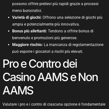
possono offrire prelievi più rapidi grazie a processi
meno burocratici.
Varietà di giochi:
Offrono una selezione di giochi più
ampia e potenzialmente più innovativa.
Bonus più allettanti:
Tendono a offrire bonus di
benvenuto e promozioni più generose.
Maggiore rischio:
La mancanza di regolamentazione
può esporre i giocatori a rischi più elevati.
Pro e Contro dei
Casino AAMS e Non
AAMS
Valutare i pro e i contro di ciascuna opzione è fondamentale