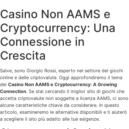
Casino Non AAMS e
Cryptocurrency: Una
Connessione in
Crescita
Salve, sono Giorgio Rossi, esperto nel settore dei giochi
online e delle criptovalute. Oggi approfondiremo il tema
dei
Casino Non AAMS e Cryptocurrency: A Growing
Connection
. Se stai cercando il miglior sito di giochi che
accetta criptovalute non soggette a licenza AAMS, ci sono
alcune caratteristiche chiave da considerare. In questo
articolo, esamineremo le alternative disponibili e ti aiuterò
a scegliere il sito più adatto alle tue esigenze.