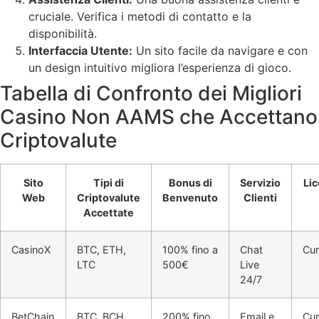
cruciale. Verifica i metodi di contatto e la
disponibilità.
Interfaccia Utente:
Un sito facile da navigare e con
un design intuitivo migliora l’esperienza di gioco.
Tabella di Confronto dei Migliori
Casino Non AAMS che Accettano
Criptovalute
Sito
Tipi di
Bonus di
Servizio
Li
Web
Criptovalute
Benvenuto
Clienti
Accettate
CasinoX
BTC, ETH,
100% fino a
Chat
Cu
LTC
500€
Live
24/7
BetChain
BTC, BCH
200% fino
Email e
Cu