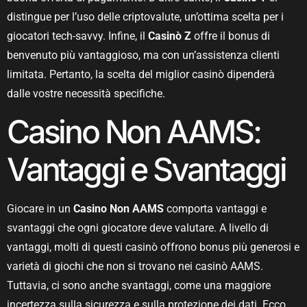
distingue per l’uso delle criptovalute, un’ottima scelta per i
giocatori tech-savvy. Infine, il
Casinò Z
offre il bonus di
benvenuto più vantaggioso, ma con un’assistenza clienti
limitata. Pertanto, la scelta del miglior casinò dipenderà
dalle vostre necessità specifiche.
Casino Non AAMS:
Vantaggi e Svantaggi
Giocare in un
Casino Non AAMS
comporta vantaggi e
svantaggi che ogni giocatore deve valutare. A livello di
vantaggi, molti di questi casinò offrono bonus più generosi e
varietà di giochi che non si trovano nei casinò AAMS.
Tuttavia, ci sono anche svantaggi, come una maggiore
incertezza sulla sicurezza e sulla protezione dei dati. Ecco