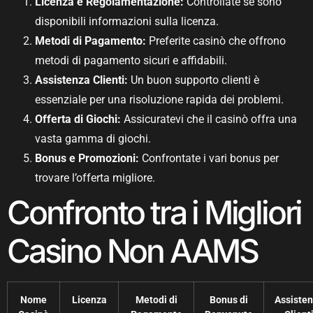
Licenza e Regolamentazione:
Controllate se sono
disponibili informazioni sulla licenza.
Metodi di Pagamento:
Preferite casinò che offrono
metodi di pagamento sicuri e affidabili.
Assistenza Clienti:
Un buon supporto clienti è
essenziale per una risoluzione rapida dei problemi.
Offerta di Giochi:
Assicuratevi che il casinò offra una
vasta gamma di giochi.
Bonus e Promozioni:
Confrontate i vari bonus per
trovare l’offerta migliore.
Confronto tra i Migliori
Casino Non AAMS
Nome
Licenza
Metodi di
Bonus di
Assiste