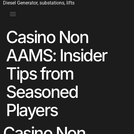
Diesel Generator, substations, lifts
Casino Non
AAMS: Insider
Tips from
Seasoned
Players
Casino Non