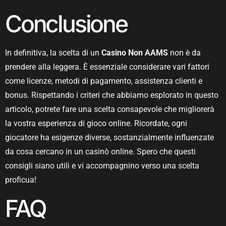
Conclusione
In definitiva, la scelta di un
Casino Non AAMS
non è da
prendere alla leggera. È essenziale considerare vari fattori
come licenze, metodi di pagamento, assistenza clienti e
bonus. Rispettando i criteri che abbiamo esplorato in questo
articolo, potrete fare una scelta consapevole che migliorerà
la vostra esperienza di gioco online. Ricordate, ogni
giocatore ha esigenze diverse, sostanzialmente influenzate
da cosa cercano in un casinò online. Spero che questi
consigli siano utili e vi accompagnino verso una scelta
proficua!
FAQ