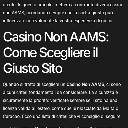
utente. In questo articolo, metterò a confronto diversi casinò
non AAMS, ricordando sempre che la scelta giusta può
influenzare notevolmente la vostra esperienza di gioco.
Casino Non AAMS:
Come Scegliere il
Giusto Sito
Quando si tratta di scegliere un
Casino Non AAMS
, ci sono
alcuni criteri fondamentali da considerare. La sicurezza è
sicuramente la priorità: verificate sempre se il sito ha una
licenza valida all’estero, come quelle rilasciate da Malta o
Curacao. Ecco una lista di criteri che vi consiglio di seguire: