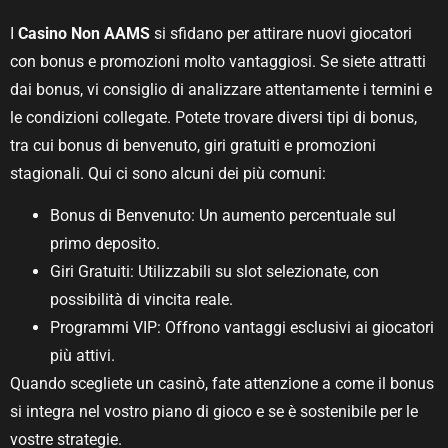
I
Casino Non AAMS
si sfidano per attirare nuovi giocatori
con bonus e promozioni molto vantaggiosi. Se siete attratti
dai bonus, vi consiglio di analizzare attentamente i termini e
le condizioni collegate. Potete trovare diversi tipi di bonus,
tra cui bonus di benvenuto, giri gratuiti e promozioni
stagionali. Qui ci sono alcuni dei più comuni:
Bonus di Benvenuto: Un aumento percentuale sul
primo deposito.
Giri Gratuiti: Utilizzabili su slot selezionate, con
possibilità di vincita reale.
Programmi VIP: Offrono vantaggi esclusivi ai giocatori
più attivi.
Quando scegliete un casinò, fate attenzione a come il bonus
si integra nel vostro piano di gioco e se è sostenibile per le
vostre strategie.