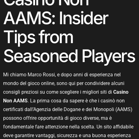
AAMS: Insider
Tips from
Seasoned Players
Mi chiamo Marco Rossi, e dopo anni di esperienza nel
mondo del gioco online, sono qui per condividere alcuni
consigli preziosi su come scegliere i migliori siti di
Casino
Non AAMS
. La prima cosa da sapere è che i casinò non
certificati dall’Agenzia delle Dogane e dei Monopoli (AAMS)
possono offrire opportunità di gioco diverse, ma è
fondamentale fare attenzione nella scelta. Un sito affidabile
deve garantire vantaggi, sicurezza e una buona esperienza