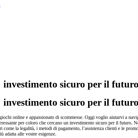
investimento sicuro per il futur
investimento sicuro per il futur
ei giochi online e appassionato di scommesse. Oggi voglio aiutarvi a n
ressante per coloro che cercano un investimento sicuro per il futuro. Nel
ri come la legalità, i metodi di pagamento, l’assistenza clienti e le prom
iù adatta alle vostre esigenze.