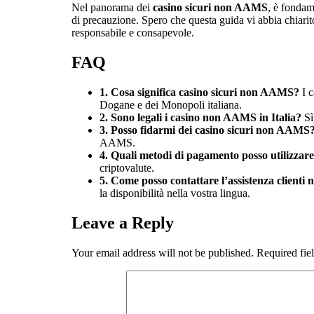
Nel panorama dei
casino sicuri non AAMS
, è fondam
di precauzione. Spero che questa guida vi abbia chiarito
responsabile e consapevole.
FAQ
1. Cosa significa casino sicuri non AAMS?
I c
Dogane e dei Monopoli italiana.
2. Sono legali i casino non AAMS in Italia?
Sì,
3. Posso fidarmi dei casino sicuri non AAMS
AAMS.
4. Quali metodi di pagamento posso utilizza
criptovalute.
5. Come posso contattare l’assistenza client
la disponibilità nella vostra lingua.
Leave a Reply
Your email address will not be published.
Required fie