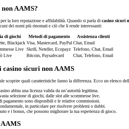
uri non AAMS?
per la loro reputazione e affidabilità. Quando si parla di
casino sicur
alcuni dei nomi più rinomati e ciò che li rende interessanti:
a di giochi
Metodi di pagamento
Assistenza clienti
ette, Blackjack
Visa, Mastercard, PayPal
Chat, Email
ommesse Live
Skrill, Neteller, Ecopayz
Telefono, Chat, Email
nò Live
Bitcoin, Paysafecard
Chat, Telefono, Email
ei casino sicuri non AAMS
e scoprire quali caratteristiche fanno la differenza. Ecco un elenco delle
casino abbia una licenza valida da un’autorità legittima.
asta selezione di giochi, dalle slot alle scommesse live.
di pagamento sono disponibili e le relative commissioni.
ondamentale, in particolare per risolvere problemi o dubbi.
nuto e i bonus, che possono migliorare la tua esperienza di gioco.
on AAMS