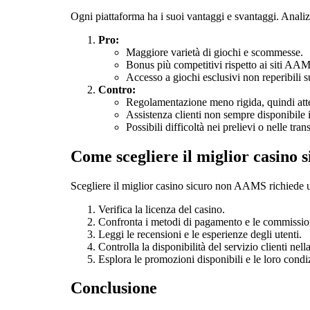
Ogni piattaforma ha i suoi vantaggi e svantaggi. Anali
Pro:
Maggiore varietà di giochi e scommesse.
Bonus più competitivi rispetto ai siti AA
Accesso a giochi esclusivi non reperibili su 
Contro:
Regolamentazione meno rigida, quindi atten
Assistenza clienti non sempre disponibile i
Possibili difficoltà nei prelievi o nelle tran
Come scegliere il miglior casino
Scegliere il miglior casino sicuro non AAMS richiede 
Verifica la licenza del casino.
Confronta i metodi di pagamento e le commission
Leggi le recensioni e le esperienze degli utenti.
Controlla la disponibilità del servizio clienti nell
Esplora le promozioni disponibili e le loro condi
Conclusione