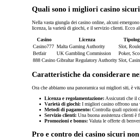
Quali sono i migliori casino sic
Nella vasta giungla dei casino online, alcuni emergono 
licenza, la varietà di giochi, e il servizio clienti. Ecco 
Casino
Licenza
Tipologi
Casino777
Malta Gaming Authority
Slot, Roul
Betfair
UK Gambling Commission
Poker, Sc
888 Casino
Gibraltar Regulatory Authority
Slot, Casi
Caratteristiche da considerare n
Ora che abbiamo una panoramica sui migliori siti, è vital
Licenza e regolamentazione:
Assicurati che il 
Varietà di giochi:
I migliori casino offrono una v
Metodi di pagamento:
Controlla quali opzioni 
Servizio clienti:
Una buona assistenza clienti è f
Promozioni e bonus:
Valuta le offerte di benve
Pro e contro dei casino sicuri n