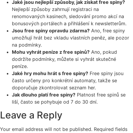
Jaké jsou nejlepší způsoby, jak získat free spiny?
Nejlepší způsoby zahrnují registraci na
renomovaných kasinech, sledování promo akcí na
bonusových portálech a přihlášení k newsletterům.
Jsou free spiny opravdu zdarma?
Ano, free spiny
umožňují hrát bez vkladu vlastních peněz, ale pozor
na podmínky.
Mohu vyhrát peníze z free spinů?
Ano, pokud
dodržíte podmínky, můžete si vyhrát skutečné
peníze.
Jaké hry mohu hrát s free spiny?
Free spiny jsou
často určeny pro konkrétní automaty, takže se
doporučuje zkontrolovat seznam her.
Jak dlouho platí free spiny?
Platnost free spinů se
liší, často se pohybuje od 7 do 30 dní.
Leave a Reply
Your email address will not be published.
Required fields