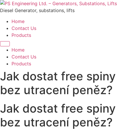
Skip
to
Diesel Generator, substations, lifts
content
Home
Contact Us
Products
Home
Contact Us
Products
Jak dostat free spiny
bez utracení peněz?
Jak dostat free spiny
bez utracení peněz?