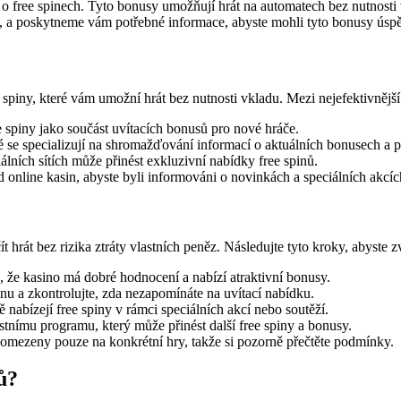
eli o free spinech. Tyto bonusy umožňují hrát na automatech bez nutnost
ěz, a poskytneme vám potřebné informace, abyste mohli tyto bonusy úspě
 spiny, které vám umožní hrát bez nutnosti vkladu. Mezi nejefektivnější
e spiny jako součást uvítacích bonusů pro nové hráče.
é se specializují na shromažďování informací o aktuálních bonusech a 
lních sítích může přinést exkluzivní nabídky free spinů.
d online kasin, abyste byli informováni o novinkách a speciálních akcíc
t hrát bez rizika ztráty vlastních peněz. Následujte tyto kroky, abyste z
, že kasino má dobré hodnocení a nabízí atraktivní bonusy.
inu a zkontrolujte, zda nezapomínáte na uvítací nabídku.
 nabízejí free spiny v rámci speciálních akcí nebo soutěží.
stnímu programu, který může přinést další free spiny a bonusy.
 omezeny pouze na konkrétní hry, takže si pozorně přečtěte podmínky.
ů?