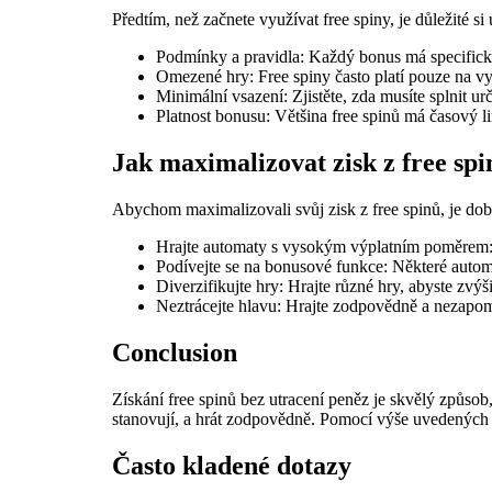
Předtím, než začnete využívat free spiny, je důležité s
Podmínky a pravidla: Každý bonus má specifické
Omezené hry: Free spiny často platí pouze na vyb
Minimální vsazení: Zjistěte, zda musíte splnit u
Platnost bonusu: Většina free spinů má časový lim
Jak maximalizovat zisk z free sp
Abychom maximalizovali svůj zisk z free spinů, je dobr
Hrajte automaty s vysokým výplatním poměrem: Za
Podívejte se na bonusové funkce: Některé autom
Diverzifikujte hry: Hrajte různé hry, abyste zvýši
Neztrácejte hlavu: Hrajte zodpovědně a nezapom
Conclusion
Získání free spinů bez utracení peněz je skvělý způsob
stanovují, a hrát zodpovědně. Pomocí výše uvedených ti
Často kladené dotazy