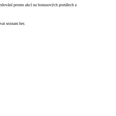
ledování promo akcí na bonusových portálech a
ovat seznam her.