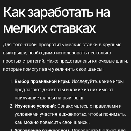
Как заработать на
мелких ставках
Для того чтобы превратить мелкие ставки в крупные
выигрыши, необходимо использовать несколько
простых стратегий. Ниже представлены ключевые шаги,
которые помогут вам увеличить свои шансы:
Выбор правильной игры:
Исследуйте, какие игры
предлагают джекпоты и какие из них имеют
наилучшие шансы на выигрыш.
Изучение условий:
Ознакомьтесь с правилами и
условиями участия в джекпотах, чтобы понимать,
как можно повысить свои шансы.
Управление банкроллом:
Определите бюджет для