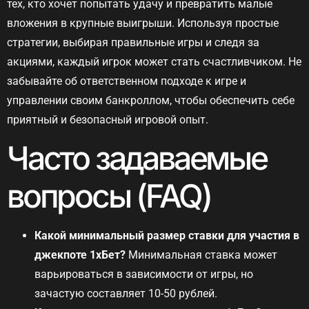
тех, кто хочет попытать удачу и превратить малые
вложения в крупные выигрыши. Используя простые
стратегии, выбирая правильные игры и следя за
акциями, каждый игрок может стать счастливчиком. Не
забывайте об ответственном подходе к игре и
управлении своим банкроллом, чтобы обеспечить себе
приятный и безопасный игровой опыт.
Часто задаваемые
вопросы (FAQ)
Какой минимальный размер ставки для участия в
джекпоте 1хБет?
Минимальная ставка может
варьироваться в зависимости от игры, но
зачастую составляет 10-50 рублей.