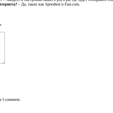
нтернета?
– Да, такие как Speedtest и Fast.com.
*
me I comment.