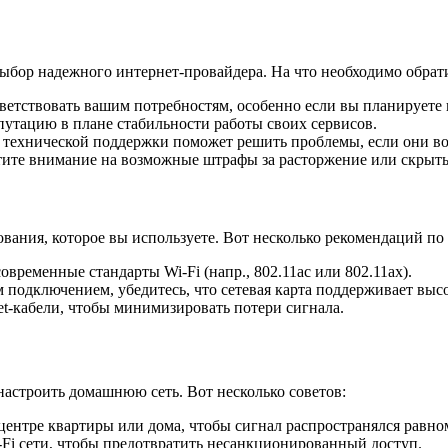
ыбор надежного интернет-провайдера. На что необходимо обрат
ветствовать вашим потребностям, особенно если вы планируете 
утацию в плане стабильности работы своих сервисов.
 технической поддержки поможет решить проблемы, если они во
атите внимание на возможные штрафы за расторжение или скрыт
вания, которое вы используете. Вот несколько рекомендаций по
ременные стандарты Wi-Fi (напр., 802.11ac или 802.11ax).
 подключением, убедитесь, что сетевая карта поддерживает выс
et-кабели, чтобы минимизировать потери сигнала.
астроить домашнюю сеть. Вот несколько советов:
 центре квартиры или дома, чтобы сигнал распространялся равно
Fi сети, чтобы предотвратить несанкционированный доступ.