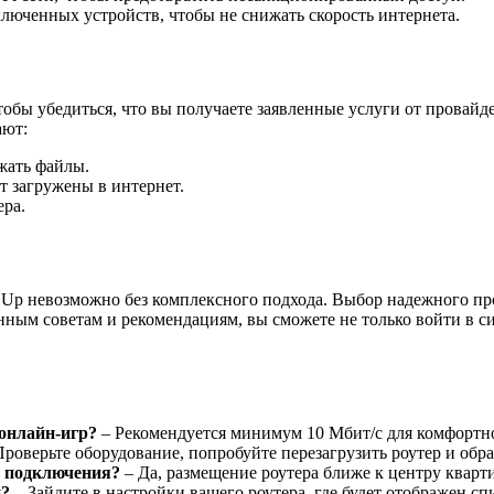
люченных устройств, чтобы не снижать скорость интернета.
тобы убедиться, что вы получаете заявленные услуги от провайд
ают:
жать файлы.
т загружены в интернет.
ера.
n Up невозможно без комплексного подхода. Выбор надежного пр
нным советам и рекомендациям, вы сможете не только войти в си
онлайн-игр?
– Рекомендуется минимум 10 Мбит/с для комфортн
роверьте оборудование, попробуйте перезагрузить роутер и обра
ь подключения?
– Да, размещение роутера ближе к центру кварт
и?
– Зайдите в настройки вашего роутера, где будет отображен с