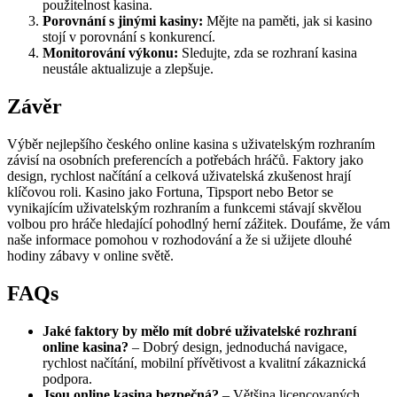
použitelnost kasina.
Porovnání s jinými kasiny:
Mějte na paměti, jak si kasino
stojí v porovnání s konkurencí.
Monitorování výkonu:
Sledujte, zda se rozhraní kasina
neustále aktualizuje a zlepšuje.
Závěr
Výběr nejlepšího českého online kasina s uživatelským rozhraním
závisí na osobních preferencích a potřebách hráčů. Faktory jako
design, rychlost načítání a celková uživatelská zkušenost hrají
klíčovou roli. Kasino jako Fortuna, Tipsport nebo Betor se
vynikajícím uživatelským rozhraním a funkcemi stávají skvělou
volbou pro hráče hledající pohodlný herní zážitek. Doufáme, že vám
naše informace pomohou v rozhodování a že si užijete dlouhé
hodiny zábavy v online světě.
FAQs
Jaké faktory by mělo mít dobré uživatelské rozhraní
online kasina?
– Dobrý design, jednoduchá navigace,
rychlost načítání, mobilní přívětivost a kvalitní zákaznická
podpora.
Jsou online kasina bezpečná?
– Většina licencovaných