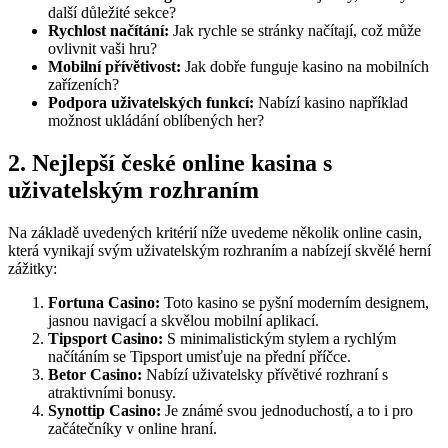
další důležité sekce?
Rychlost načítání:
Jak rychle se stránky načítají, což může
ovlivnit vaši hru?
Mobilní přívětivost:
Jak dobře funguje kasino na mobilních
zařízeních?
Podpora uživatelských funkcí:
Nabízí kasino například
možnost ukládání oblíbených her?
2. Nejlepší české online kasina s
uživatelským rozhraním
Na základě uvedených kritérií níže uvedeme několik online casin,
která vynikají svým uživatelským rozhraním a nabízejí skvělé herní
zážitky:
Fortuna Casino:
Toto kasino se pyšní moderním designem,
jasnou navigací a skvělou mobilní aplikací.
Tipsport Casino:
S minimalistickým stylem a rychlým
načítáním se Tipsport umisťuje na přední příčce.
Betor Casino:
Nabízí uživatelsky přívětivé rozhraní s
atraktivními bonusy.
Synottip Casino:
Je známé svou jednoduchostí, a to i pro
začátečníky v online hraní.