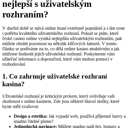
nejlepší s uživatelským
rozhraním?
V dnešní době se stává online hraní extrémně populární a s tím roste
i potřeba kvalitního uživatelského rozhraní. Pokud se ptáte, které
české casino online vyniká nejlepším uživatelským rozhraním, pak
můžete obrátit pozornost na několik klíčových faktorů. V tomto
článku se podíváme na to, co dělá online kasino atraktivním a jak
můžeme hodnotit jejich uživatelská rozhraní. Poskytneme vám
užitečné informace a doporučení, které vám mohou pomoci v
rozhodování.
1. Co zahrnuje uživatelské rozhraní
kasina?
Uživatelské rozhraní je kritickým prvkem, který ovlivňuje vaši
zkušenost s online kasinem. Zde jsou některé hlavní složky, které
byste měli zvažovat:
Design a estetika:
Jak vypadá web, používá příjemné barvy a
snadno čitelné písmo?
Jednoduchá navigace:
Můžete snadno najít hry, bonusy a