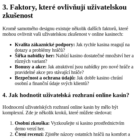
3. Faktory, které ovlivňují uživatelskou
zkušenost
Kromě samotného designu existuje několik dalších faktorů, které
mohou ovlivnit vaši uživatelskou zkušenost v online kasinech:
Kvalita zákaznické podpory:
Jak rychle kasina reagují na
dotazy a problémy hráčů?
Šířka nabídky her:
Nabízí kasino dostatečné množství her a
různých variant?
Bonusy a akce:
Jak atraktivní jsou nabídky pro nové hráče a
pravidelné akce pro stávající hráče?
Bezpečnost a ochrana údajů:
Jak dobře kasino chrání
osobní a finanční údaje svých klientů?
4. Jak hodnotit uživatelská rozhraní online kasin?
Hodnocení uživatelských rozhraní online kasin by mělo být
komplexní. Zde je několik kroků, které můžete sledovat:
Osobní zkouška:
Vyzkoušejte si kasino prostřednictvím
demo verzí her.
Čtení recenzí:
Zjistěte názory ostatních hráčů na komfort a