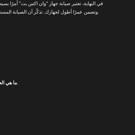
في النهاية، تعتبر صيانة جهاز “وان اكس بت” أمرًا بس
وتضمن عمرًا أطول لجهازك. تذكّر أن الصيانة المستمرة يمكن أن توفر لك العديد من المشكلات المالية والنفسية الناتجة عن الأعطال المفاجئة، لذا اجعلها جزءًا من روتينك اليومي.
بطء الأداء، سخونة شديدة، وأعطال مفاجئة تعتبر من العلامات الأساسية.
ما هي الع