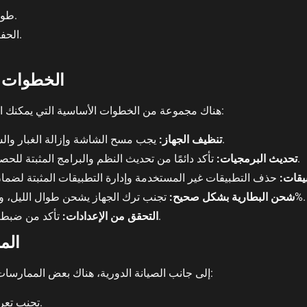
طول عمر الجهاز وتقليل الحاجة للإصلاحات المكلفة.
الحفاظ على مظهر الجهاز الخارجي وجعله يبدو جديدًا.
الخطوات ا
هناك مجموعة من الخطوات الأساسية التي يمكنك اتباعها لضمان صيانة جهاز “وان اكس بت” بشكل صحيح:
يجب مسح الشاشة وإزالة الغبار والشوائب من الجسم باستخدام قطعة قماش ناعمة.
تنظيف الجهاز:
تأكد دائمًا من تحديث النظم والبرامج المثبتة للحصول على أحدث الميزات وعدم وجود ثغرات أمنية.
تحديث البرمجيات:
بيقات:
تجنب ترك الجهاز يشحن طوال الليل، وقم بفصل الشاحن عندما تصل البطارية إلى 100%.
شحن البطارية بشكل صحيح:
تأكد من ضبط الإعدادات كما ترغب لتحقيق الأداء الأمثل للجهاز.
التحقق من الإعدادات:
الم
إلى جانب الصيانة الدورية، هناك بعض الممارسات اليومية التي يمكنك اعتمادها للحفاظ على أداء جهازك:
تجنب تعريض الجهاز لدرجات حرارة عالية أو منخفضة جدًا.