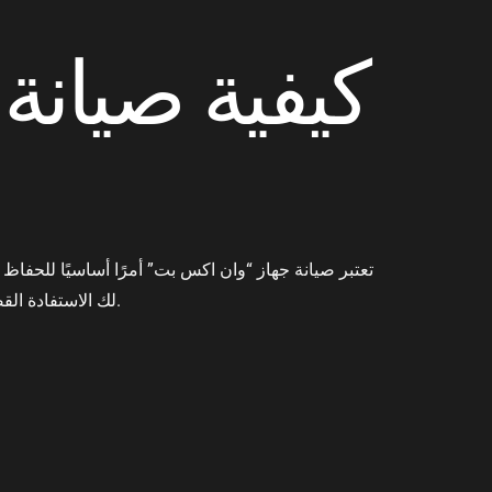
كيفية صيانة
تعتبر صيانة جهاز “وان اكس بت” أمرًا أساسيًا للحفاظ
لك الاستفادة القصوى من جهازك. سواء كنت مستخدمًا جديدًا أو قديمًا، فإن اتباع النصائح الصحيحة يمكن أن يحسن من تجربة الاستخدام اليومية.