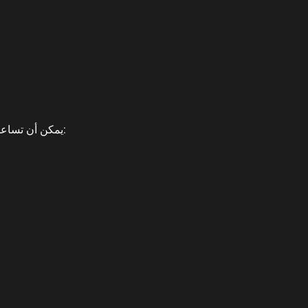
يمكن أن تساعدك بعض الأدوات في الحفاظ على جهاز “وان اكس بت” في حالة ممتازة، وهذه بعض الأدوات التي عليك التفكير في استخدامها: