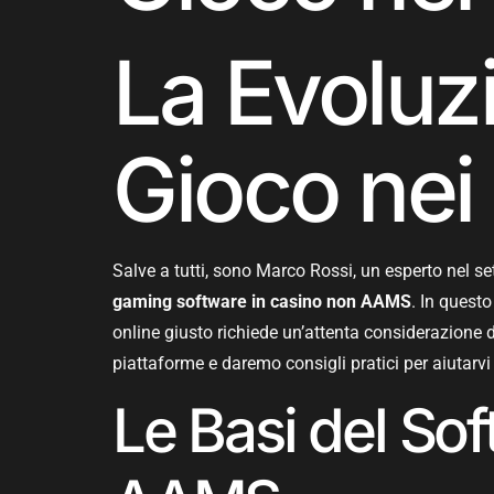
La Evoluz
Gioco ne
Salve a tutti, sono Marco Rossi, un esperto nel s
gaming software in casino non AAMS
. In questo
online giusto richiede un’attenta considerazione d
piattaforme e daremo consigli pratici per aiutarvi 
Le Basi del So