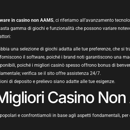
ftware in casino non AAMS
, ci riferiamo all’avanzamento tecnol
vasta gamma di giochi e funzionalità che possono variare notevolm
ttori:
abbia una selezione di giochi adatta alle tue preferenze, che si trat
forniscono il software, poiché i brand noti garantiscono una mag
ponibili, poiché i migliori casinò spesso offrono bonus di benv
mentale; verifica se il sito offre assistenza 24/7.
ioni di deposito e prelievo siano adatte alle tue esigenze.
 Migliori Casino No
opolari e confrontiamoli in base agli aspetti fondamentali, p