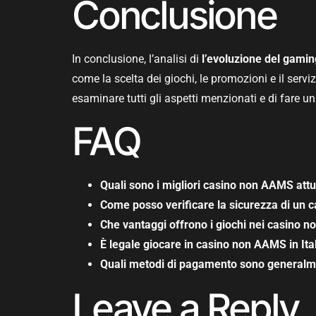
Conclusione
In conclusione, l’analisi di
l’evoluzione del gami
come la scelta dei giochi, le promozioni e il serviz
esaminare tutti gli aspetti menzionati e di fare u
FAQ
Quali sono i migliori casino non AAMS attu
Come posso verificare la sicurezza di un
Che vantaggi offrono i giochi nei casino 
È legale giocare in casino non AAMS in Ita
Quali metodi di pagamento sono generalm
Leave a Reply