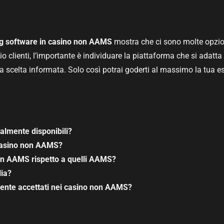
ng software in casino non AAMS
mostra che ci sono molte opzioni
io clienti, l’importante è individuare la piattaforma che si adatta
na scelta informata. Solo così potrai goderti al massimo la tua e
almente disponibili?
 casino non AAMS?
non AAMS rispetto a quelli AAMS?
lia?
ente accettati nei casino non AAMS?