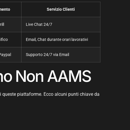
mento
Servizio Clienti
ill
Live Chat 24/7
ifico
Email, Chat durante orari lavorativi
 Paypal
Supporto 24/7 via Email
asino Non AAMS
di queste piattaforme. Ecco alcuni punti chiave da