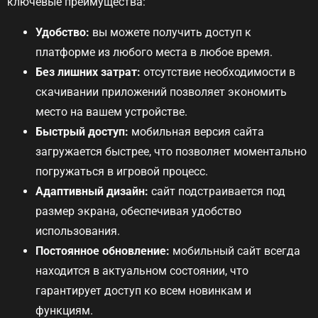
ключевые преимущества:
Удобство:
вы можете получить доступ к
платформе из любого места в любое время.
Без лишних затрат:
отсутствие необходимости в
скачивании приложений позволяет экономить
место на вашем устройстве.
Быстрый доступ:
мобильная версия сайта
загружается быстрее, что позволяет моментально
погружаться в игровой процесс.
Адаптивный дизайн:
сайт подстраивается под
размер экрана, обеспечивая удобство
использования.
Постоянное обновление:
мобильный сайт всегда
находится в актуальном состоянии, что
гарантирует доступ ко всем новинкам и
функциям.