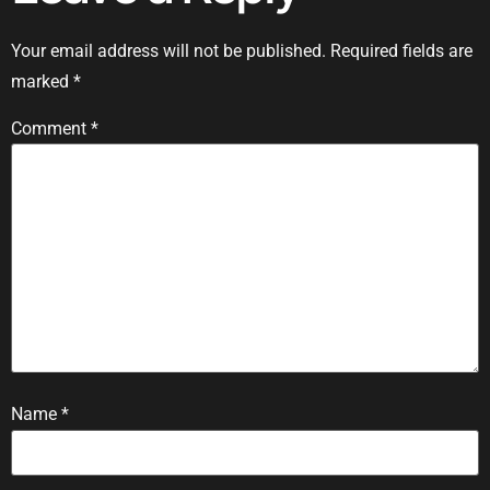
Your email address will not be published.
Required fields are
marked
*
Comment
*
Name
*