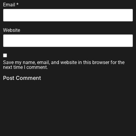
Email
*
Website
Save my name, email, and website in this browser for the
next time I comment.