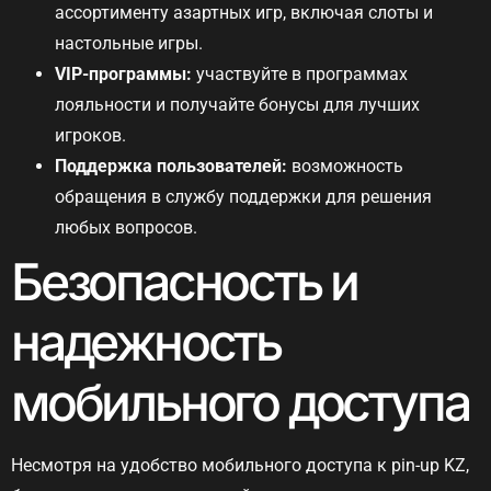
ассортименту азартных игр, включая слоты и
настольные игры.
VIP-программы:
участвуйте в программах
лояльности и получайте бонусы для лучших
игроков.
Поддержка пользователей:
возможность
обращения в службу поддержки для решения
любых вопросов.
Безопасность и
надежность
мобильного доступа
Несмотря на удобство мобильного доступа к pin-up KZ,