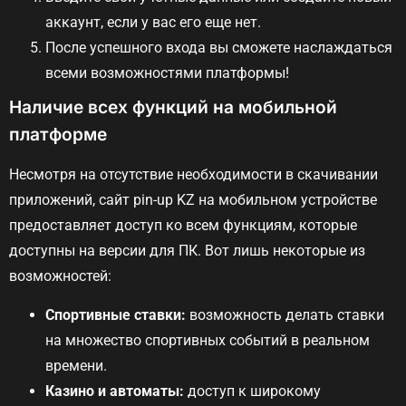
аккаунт, если у вас его еще нет.
После успешного входа вы сможете наслаждаться
всеми возможностями платформы!
Наличие всех функций на мобильной
платформе
Несмотря на отсутствие необходимости в скачивании
приложений, сайт pin-up KZ на мобильном устройстве
предоставляет доступ ко всем функциям, которые
доступны на версии для ПК. Вот лишь некоторые из
возможностей:
Спортивные ставки:
возможность делать ставки
на множество спортивных событий в реальном
времени.
Казино и автоматы:
доступ к широкому