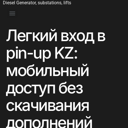
Diesel Generator, substations, lifts
Легкий вход в
pin-up KZ:
мобильный
доступ без
скачивания
дополнений