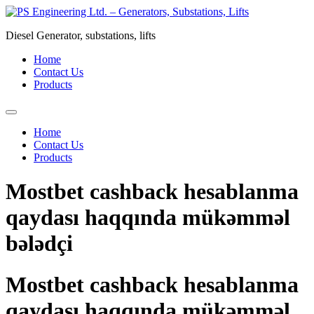
Skip
to
Diesel Generator, substations, lifts
content
Home
Contact Us
Products
Home
Contact Us
Products
Mostbet cashback hesablanma
qaydası haqqında mükəmməl
bələdçi
Mostbet cashback hesablanma
qaydası haqqında mükəmməl