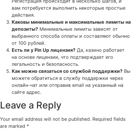
Регистрация происходит в несколько шагов, и
вам потребуется выполнить некоторые простые
действия.
Каковы минимальные и максимальные лимиты на
депозиты?
Минимальные лимиты зависят от
выбранного способа оплаты и составляют обычно
от 100 рублей.
Есть ли у Pin Up лицензия?
Да, казино работает
на основе лицензии, что подтверждает его
легальность и безопасность.
Как можно связаться со службой поддержки?
Вы
можете обратиться в службу поддержки через
онлайн-чат или отправив email на указанный на
сайте адрес.
Leave a Reply
Your email address will not be published.
Required fields
are marked
*