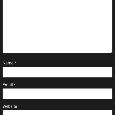
Name
*
Email
*
Website