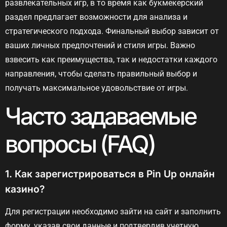
развлекательных игр, в то время как букмекерский
раздел предлагает возможности для анализа и
стратегического подхода. Финальный выбор зависит от
ваших личных предпочтений и стиля игры. Важно
взвесить как преимущества, так и недостатки каждого
направления, чтобы сделать правильный выбор и
получать максимальное удовольствие от игры.
Часто задаваемые
вопросы (FAQ)
1. Как зарегистрироваться в Pin Up онлайн
казино?
Для регистрации необходимо зайти на сайт и заполнить
форму, указав свои данные и подтвердив учетную