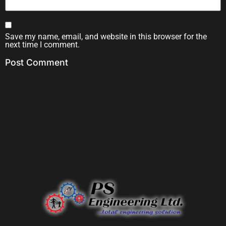
Save my name, email, and website in this browser for the
next time I comment.