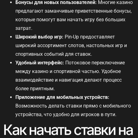
Бонусы для новых пользователей:
Многие казино
предлагают заманчивые приветственные бонусы,
которые помогут вам начать игру без больших
затрат.
Широкий выбор игр:
Pin-Up предоставляет
широкий ассортимент слотов, настольных игр и
спортивных событий для ставок.
Удобный интерфейс:
Потоковое переключение
между казино и спортивной частью. Удобное
взаимодействие и навигация делают процесс
более приятным.
Приложение для мобильных устройств:
Возможность делать ставки прямо с мобильного
устройства, что удобно для игроков в пути.
Как начать ставки на