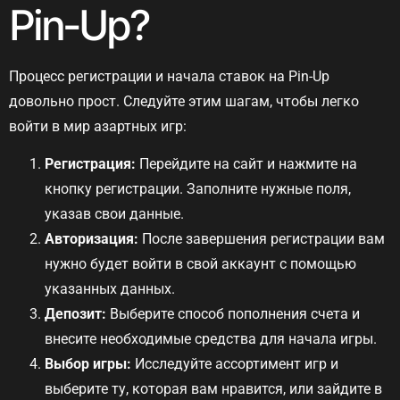
Pin-Up?
Процесс регистрации и начала ставок на Pin-Up
довольно прост. Следуйте этим шагам, чтобы легко
войти в мир азартных игр:
Регистрация:
Перейдите на сайт и нажмите на
кнопку регистрации. Заполните нужные поля,
указав свои данные.
Авторизация:
После завершения регистрации вам
нужно будет войти в свой аккаунт с помощью
указанных данных.
Депозит:
Выберите способ пополнения счета и
внесите необходимые средства для начала игры.
Выбор игры:
Исследуйте ассортимент игр и
выберите ту, которая вам нравится, или зайдите в