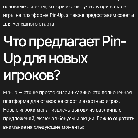
основные аспекты, которые стоит учесть при начале
игры на платформе Pin-Up, а также предоставим советы
для успешного старта.
Что предлагает Pin-
Up для новых
игроков?
Pin-Up — это не просто онлайн-казино, это полноценная
платформа для ставок на спорт и азартных играх.
Новые игроки могут извлечь выгоду из различных
предложений, включая бонусы и акции. Важно обратить
внимание на следующие моменты: