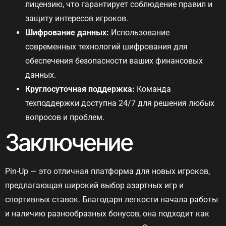
лицензию, что гарантирует соблюдение правил и
защиту интересов игроков.
Шифрование данных:
Использование
современных технологий шифрования для
обеспечения безопасности ваших финансовых
данных.
Круглосуточная поддержка:
Команда
техподдержки доступна 24/7 для решения любых
вопросов и проблем.
Заключение
Pin-Up — это отличная платформа для новых игроков,
предлагающая широкий выбор азартных игр и
спортивных ставок. Благодаря легкости начала работы
и наличию разнообразных бонусов, она подходит как