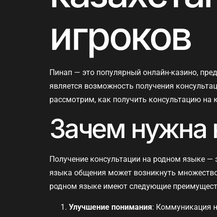
игроков
Пинап — это популярный онлайн-казино, пре
является возможность получения консультаци
рассмотрим, как получить консультацию на к
Зачем нужна 
Получение консультации на родном языке — 
языка общения может возникнуть множество н
родном языке имеют следующие преимущест
Улучшение понимания
: Коммуникация 