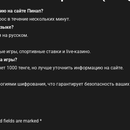
цию на сайте Пинап?
рос в течение нескольких минут.
языке?
 на русском.
е игры, спортивные ставки и live-казино.
а игры?
т 1000 тенге, но лучше уточнить информацию на сайте.
огиями шифрования, что гарантирует безопасность ваших
d fields are marked
*