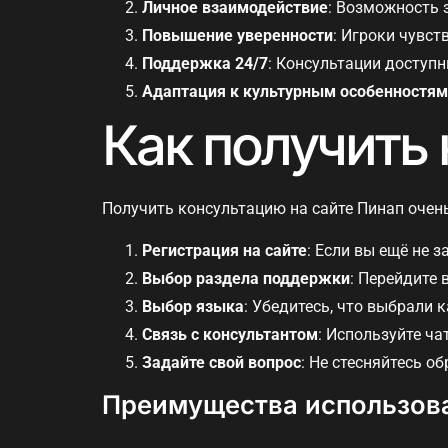
Личное взаимодействие
: Возможность 
Повышение уверенности
: Игроки чувст
Поддержка 24/7
: Консультации доступн
Адаптация к культурным особенностям
Как получить
Получить консультацию на сайте Пинап очен
Регистрация на сайте
: Если вы ещё не 
Выбор раздела поддержки
: Перейдите 
Выбор языка
: Убедитесь, что выбрали 
Связь с консультантом
: Используйте ча
Задайте свой вопрос
: Не стесняйтесь 
Преимущества использова