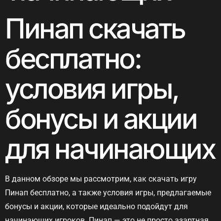
Пинап скачать
бесплатно:
условия игры,
бонусы и акции
для начинающих
В данном обзоре мы рассмотрим, как скачать игру
Пинап бесплатно, а также условия игры, предлагаемые
бонусы и акции, которые идеально подойдут для
начинающих игроков. Пинап — это не просто азартная