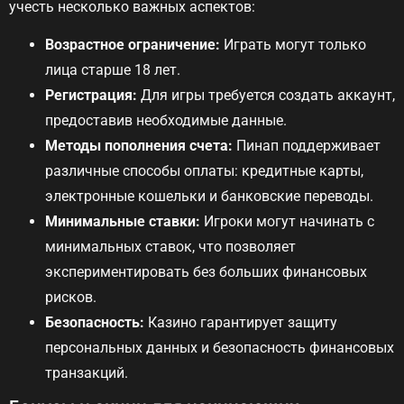
учесть несколько важных аспектов:
Возрастное ограничение:
Играть могут только
лица старше 18 лет.
Регистрация:
Для игры требуется создать аккаунт,
предоставив необходимые данные.
Методы пополнения счета:
Пинап поддерживает
различные способы оплаты: кредитные карты,
электронные кошельки и банковские переводы.
Минимальные ставки:
Игроки могут начинать с
минимальных ставок, что позволяет
экспериментировать без больших финансовых
рисков.
Безопасность:
Казино гарантирует защиту
персональных данных и безопасность финансовых
транзакций.