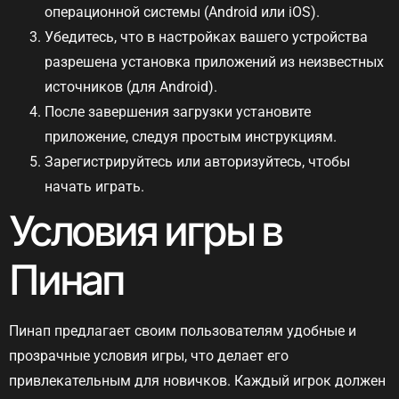
операционной системы (Android или iOS).
Убедитесь, что в настройках вашего устройства
разрешена установка приложений из неизвестных
источников (для Android).
После завершения загрузки установите
приложение, следуя простым инструкциям.
Зарегистрируйтесь или авторизуйтесь, чтобы
начать играть.
Условия игры в
Пинап
Пинап предлагает своим пользователям удобные и
прозрачные условия игры, что делает его
привлекательным для новичков. Каждый игрок должен