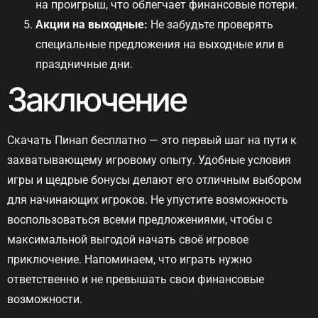
на проигрыш, что облегчает финансовые потери.
Акции на выходные:
Не забудьте проверять
специальные предложения на выходные или в
праздничные дни.
Заключение
Скачать Пинап бесплатно — это первый шаг на пути к
захватывающему игровому опыту. Удобные условия
игры и щедрые бонусы делают его отличным выбором
для начинающих игроков. Не упустите возможность
воспользоваться всеми предложениями, чтобы с
максимальной выгодой начать своё игровое
приключение. Напоминаем, что играть нужно
ответственно и не превышать свои финансовые
возможности.