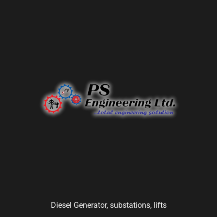
Diesel Generator, substations, lifts