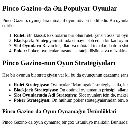
Pinco Gazino-da Ən Populyar Oyunlar
Pinco Gazino, oyunçulara müxtəlif oyun növləri təklif edir. Bu oyunla
edirik:
Rulet:
Ən klassik kazinoların biri olan rulet, şansın əsas rol oy
Blackjack:
Strategiyanı istifadə etməyi tələb edən bir kart oyun
Slot Oyunları:
Rəvan keçidləri və müxtəlif temalar ilə dolu slot
Poker:
Poker, oyunçular arasında strateji düşüncə və müzakirə 
Pinco Gazino-nun Oyun Strategiyaları
Hər bir oyunun bir strategiyası var ki, bu da oyunçunun qazanma şansı
Rulet Strategiyası:
Oyunçular “Martingale” strategiyası ilə, itir
Blackjack Strategiyası:
Ən optimal oynamanın prinsipi, əllərin
Slot Oyunlarında Adi Strategiya:
Slot oyunları için də, mak
Poker Strategiyası:
Ən mühüm poker strategiyalarından biri, əli
Pinco Gazino-da Oyun Oynamağın Üstünlükləri
Pinco Gazino-da oyun oynamaq bir çox üstünlüyə malikdir. Bunlardan 