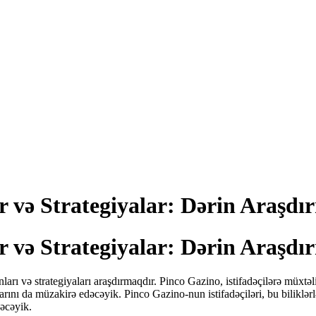
 və Strategiyalar: Dərin Araşdı
 və Strategiyalar: Dərin Araşdı
ı və strategiyaları araşdırmaqdır. Pinco Gazino, istifadəçilərə müxtəli
larını da müzakirə edəcəyik. Pinco Gazino-nun istifadəçiləri, bu biliklə
dəcəyik.