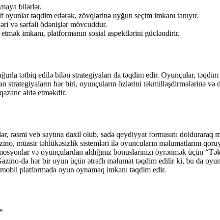
naya bilərlər.
 oyunlar təqdim edərək, zövqlərinə uyğun seçim imkanı tanıyır.
əri və sərfəli ödənişlər mövcuddur.
mək imkanı, platformanın sosial aspektlərini gücləndirir.
uğurla tətbiq edilə bilən strategiyaları da təqdim edir. Oyunçular, təqdi
 strategiyaların hər biri, oyunçuların özlərini təkmilləşdirmələrinə və 
azanc əldə etməkdir.
lər, rəsmi veb saytına daxil olub, sadə qeydiyyat formasını dolduraraq mü
no, müasir təhlükəsizlik sistemləri ilə oyuncuların məlumatlarını qoru
mosyonlar və oyunçulardan aldığınız bonuslarınızı öyrənmək üçün “Təkl
zino-da hər bir oyun üçün ətraflı məlumat təqdim edilir ki, bu da oyun
ə mobil platformada oyun oynamaq imkanı təqdim edir.
*