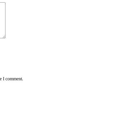
me I comment.