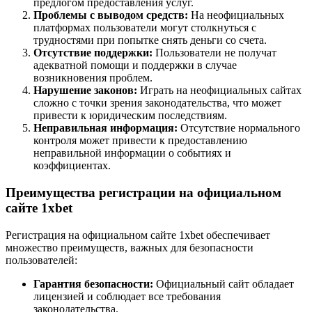
предлогом предоставления услуг.
Проблемы с выводом средств:
На неофициальных
платформах пользователи могут столкнуться с
трудностями при попытке снять деньги со счета.
Отсутствие поддержки:
Пользователи не получат
адекватной помощи и поддержки в случае
возникновения проблем.
Нарушение законов:
Играть на неофициальных сайтах
сложно с точки зрения законодательства, что может
привести к юридическим последствиям.
Неправильная информация:
Отсутствие нормального
контроля может привести к предоставлению
неправильной информации о событиях и
коэффициентах.
Преимущества регистрации на официальном
сайте 1xbet
Регистрация на официальном сайте 1xbet обеспечивает
множество преимуществ, важных для безопасности
пользователей:
Гарантия безопасности:
Официальный сайт обладает
лицензией и соблюдает все требования
законодательства.