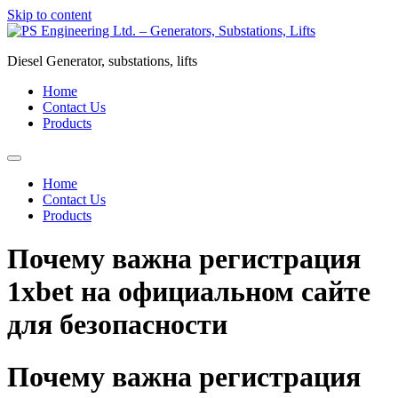
Skip to content
Diesel Generator, substations, lifts
Home
Contact Us
Products
Home
Contact Us
Products
Почему важна регистрация
1xbet на официальном сайте
для безопасности
Почему важна регистрация