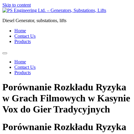
Skip to content
Diesel Generator, substations, lifts
Home
Contact Us
Products
Home
Contact Us
Products
Porównanie Rozkładu Ryzyka
w Grach Filmowych w Kasynie
Vox do Gier Tradycyjnych
Porównanie Rozkładu Ryzyka