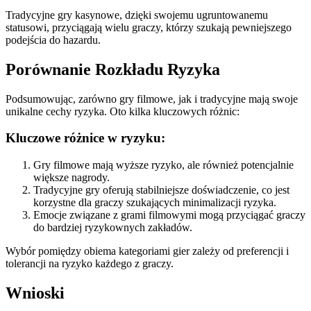
Tradycyjne gry kasynowe, dzięki swojemu ugruntowanemu
statusowi, przyciągają wielu graczy, którzy szukają pewniejszego
podejścia do hazardu.
Porównanie Rozkładu Ryzyka
Podsumowując, zarówno gry filmowe, jak i tradycyjne mają swoje
unikalne cechy ryzyka. Oto kilka kluczowych różnic:
Kluczowe różnice w ryzyku:
Gry filmowe mają wyższe ryzyko, ale również potencjalnie
większe nagrody.
Tradycyjne gry oferują stabilniejsze doświadczenie, co jest
korzystne dla graczy szukających minimalizacji ryzyka.
Emocje związane z grami filmowymi mogą przyciągać graczy
do bardziej ryzykownych zakładów.
Wybór pomiędzy obiema kategoriami gier zależy od preferencji i
tolerancji na ryzyko każdego z graczy.
Wnioski