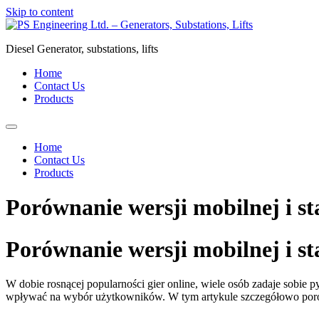
Skip to content
Diesel Generator, substations, lifts
Home
Contact Us
Products
Home
Contact Us
Products
Porównanie wersji mobilnej i s
Porównanie wersji mobilnej i s
W dobie rosnącej popularności gier online, wiele osób zadaje sobie p
wpływać na wybór użytkowników. W tym artykule szczegółowo porówn