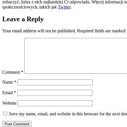
zobaczyć, która z nich najbardziej Ci odpowiada. Więcej informacji na
społecznościowych, takich jak
Twitter
.
Leave a Reply
Your email address will not be published.
Required fields are marked
Comment
*
Name
*
Email
*
Website
Save my name, email, and website in this browser for the next ti