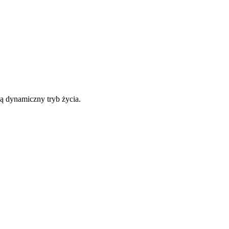
zą dynamiczny tryb życia.