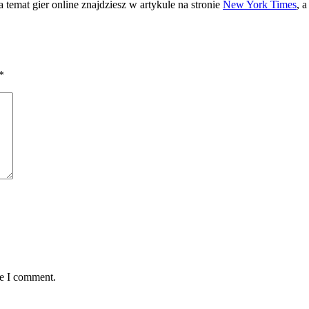
 temat gier online znajdziesz w artykule na stronie
New York Times
, 
*
me I comment.