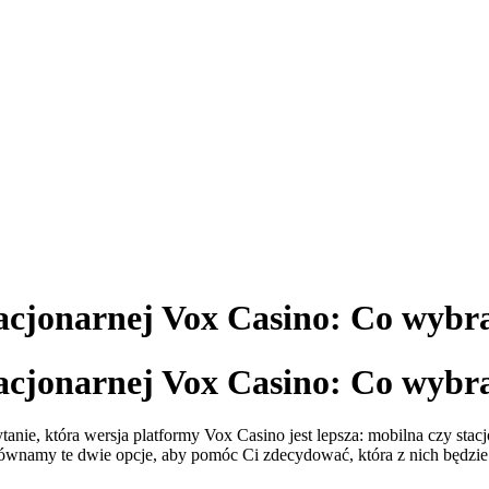
tacjonarnej Vox Casino: Co wybr
tacjonarnej Vox Casino: Co wybr
ytanie, która wersja platformy Vox Casino jest lepsza: mobilna czy sta
amy te dwie opcje, aby pomóc Ci zdecydować, która z nich będzie l