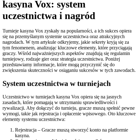
kasyna Vox: system
uczestnictwa i nagród
Turnieje kasyna Vox zyskały na popularności, a ich sukces opiera
się na przemyślanym systemie uczestnictwa oraz atrakcyjnych
nagrodach. W tym artykule odkryjemy, jakie sekrety kryją się za
tym fenomenem, analizując kluczowe elementy, które przyciągają
graczy. Wśród najważniejszych aspektów znajdują się regulamin
turniejowy, rodzaje gier oraz strategia uczestnictwa. Poniżej
przedstawiamy informacje, które mogą przyczynić się do
zwiększenia skuteczności w osiąganiu sukcesów w tych zawodach.
System uczestnictwa w turniejach
Uczestnictwo w turniejach kasyna Vox opiera się na jasnych
zasadach, które pomagają w utrzymaniu sprawiedliwości i
rywalizacji. Aby dołączyć do turnieju, gracze muszą spełnić pewne
wymogi, takie jak rejestracja i opłacenie wpisowego. Oto kluczowe
elementy systemu uczestnictwa:
Rejestracja – Gracze muszą stworzyć konto na platformie
kasyna.