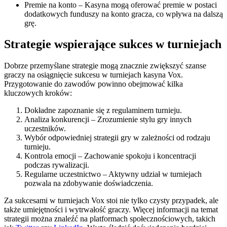
Premie na konto – Kasyna mogą oferować premie w postaci
dodatkowych funduszy na konto gracza, co wpływa na dalszą
grę.
Strategie wspierające sukces w turniejach
Dobrze przemyślane strategie mogą znacznie zwiększyć szanse
graczy na osiągnięcie sukcesu w turniejach kasyna Vox.
Przygotowanie do zawodów powinno obejmować kilka
kluczowych kroków:
Dokładne zapoznanie się z regulaminem turnieju.
Analiza konkurencji – Zrozumienie stylu gry innych
uczestników.
Wybór odpowiedniej strategii gry w zależności od rodzaju
turnieju.
Kontrola emocji – Zachowanie spokoju i koncentracji
podczas rywalizacji.
Regularne uczestnictwo – Aktywny udział w turniejach
pozwala na zdobywanie doświadczenia.
Za sukcesami w turniejach Vox stoi nie tylko czysty przypadek, ale
także umiejętności i wytrwałość graczy. Więcej informacji na temat
strategii można znaleźć na platformach społecznościowych, takich