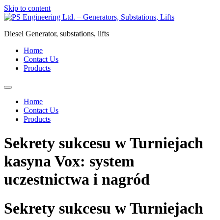
Skip to content
Diesel Generator, substations, lifts
Home
Contact Us
Products
Home
Contact Us
Products
Sekrety sukcesu w Turniejach
kasyna Vox: system
uczestnictwa i nagród
Sekrety sukcesu w Turniejach