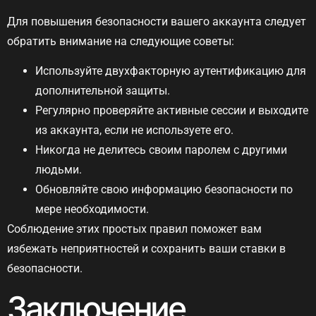
Для повышения безопасности вашего аккаунта следует
обратить внимание на следующие советы:
Используйте двухфакторную аутентификацию для
дополнительной защиты.
Регулярно проверяйте активные сессии и выходите
из аккаунта, если не используете его.
Никогда не делитесь своим паролем с другими
людьми.
Обновляйте свою информацию безопасности по
мере необходимости.
Соблюдение этих простых правил поможет вам
избежать неприятностей и сохранить ваши ставки в
безопасности.
Заключение