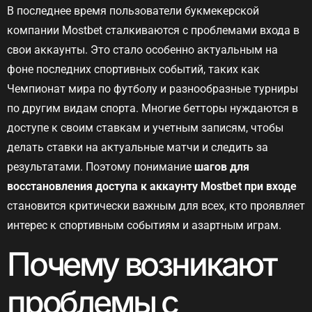
В последнее время пользователи букмекерской
компании Mostbet сталкиваются с проблемами входа в
свои аккаунты. Это стало особенно актуальным на
фоне последних спортивных событий, таких как
Чемпионат мира по футболу и разнообразные турниры
по другим видам спорта. Многие бетторы нуждаются в
доступе к своим ставкам и учетным записям, чтобы
делать ставки на актуальные матчи и следить за
результатами. Поэтому понимание
шагов для
восстановления доступа к аккаунту Mostbet при входе
становится критически важным для всех, кто проявляет
интерес к спортивным событиям и азартным играм.
Почему возникают
проблемы с