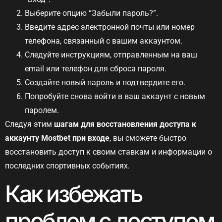
Выберите опцию “Забыли пароль?”.
Введите адрес электронной почты или номер
телефона, связанный с вашим аккаунтом.
Следуйте инструкциям, отправленным на ваш
email или телефон для сброса пароля.
Создайте новый пароль и подтвердите его.
Попробуйте снова войти в ваш аккаунт с новым
паролем.
Следуя этим
шагам для восстановления доступа к
аккаунту Mostbet при входе
, вы сможете быстро
восстановить доступ к своим ставкам и информации о
последних спортивных событиях.
Как избежать
проблем с доступом