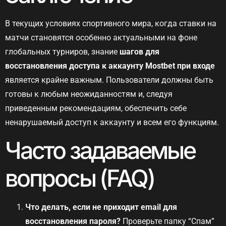
В текущих условиях спортивного мира, когда ставки на
матчи становятся особенно актуальными на фоне
глобальных турниров, знание
шагов для
восстановления доступа к аккаунту Mostbet при входе
является крайне важным. Пользователи должны быть
готовы к любым неожиданностям и, следуя
приведенным рекомендациям, обеспечить себе
ненарушаемый доступ к аккаунту и всем его функциям.
Часто задаваемые
вопросы (FAQ)
Что делать, если не приходит email для
восстановления пароля?
Проверьте папку “Спам”