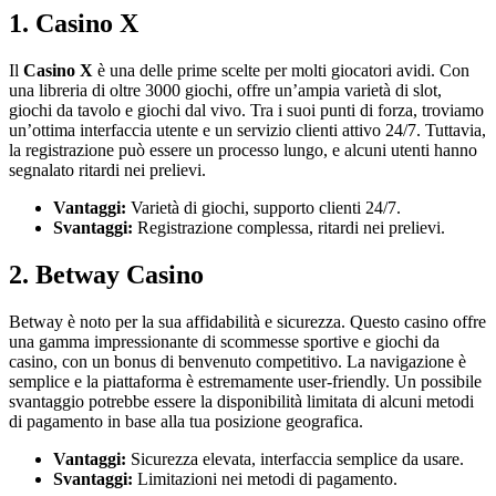
1. Casino X
Il
Casino X
è una delle prime scelte per molti giocatori avidi. Con
una libreria di oltre 3000 giochi, offre un’ampia varietà di slot,
giochi da tavolo e giochi dal vivo. Tra i suoi punti di forza, troviamo
un’ottima interfaccia utente e un servizio clienti attivo 24/7. Tuttavia,
la registrazione può essere un processo lungo, e alcuni utenti hanno
segnalato ritardi nei prelievi.
Vantaggi:
Varietà di giochi, supporto clienti 24/7.
Svantaggi:
Registrazione complessa, ritardi nei prelievi.
2. Betway Casino
Betway è noto per la sua affidabilità e sicurezza. Questo casino offre
una gamma impressionante di scommesse sportive e giochi da
casino, con un bonus di benvenuto competitivo. La navigazione è
semplice e la piattaforma è estremamente user-friendly. Un possibile
svantaggio potrebbe essere la disponibilità limitata di alcuni metodi
di pagamento in base alla tua posizione geografica.
Vantaggi:
Sicurezza elevata, interfaccia semplice da usare.
Svantaggi:
Limitazioni nei metodi di pagamento.