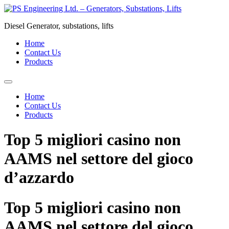
Skip
to
Diesel Generator, substations, lifts
content
Home
Contact Us
Products
Home
Contact Us
Products
Top 5 migliori casino non
AAMS nel settore del gioco
d’azzardo
Top 5 migliori casino non
AAMS nel settore del gioco