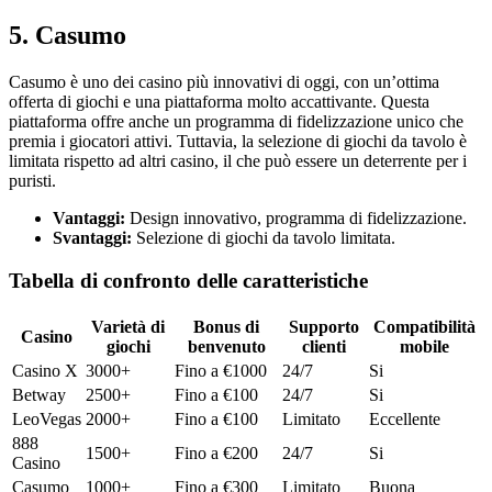
5. Casumo
Casumo è uno dei casino più innovativi di oggi, con un’ottima
offerta di giochi e una piattaforma molto accattivante. Questa
piattaforma offre anche un programma di fidelizzazione unico che
premia i giocatori attivi. Tuttavia, la selezione di giochi da tavolo è
limitata rispetto ad altri casino, il che può essere un deterrente per i
puristi.
Vantaggi:
Design innovativo, programma di fidelizzazione.
Svantaggi:
Selezione di giochi da tavolo limitata.
Tabella di confronto delle caratteristiche
Varietà di
Bonus di
Supporto
Compatibilità
Casino
giochi
benvenuto
clienti
mobile
Casino X
3000+
Fino a €1000
24/7
Si
Betway
2500+
Fino a €100
24/7
Si
LeoVegas
2000+
Fino a €100
Limitato
Eccellente
888
1500+
Fino a €200
24/7
Si
Casino
Casumo
1000+
Fino a €300
Limitato
Buona