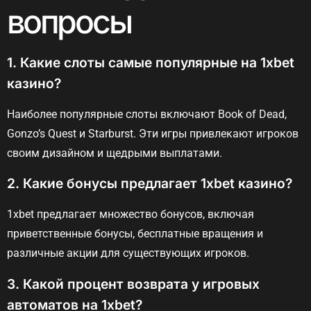
вопросы
1. Какие слоты самые популярные на 1xbet
казино?
Наиболее популярные слоты включают Book of Dead,
Gonzo’s Quest и Starburst. Эти игры привлекают игроков
своим дизайном и щедрыми выплатами.
2. Какие бонусы предлагает 1xbet казино?
1xbet предлагает множество бонусов, включая
приветственные бонусы, бесплатные вращения и
различные акции для существующих игроков.
3. Какой процент возврата у игровых
автоматов на 1xbet?