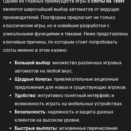
Одним из главных преимуществ игры в
слоты на 1xbet
является широчайший выбор автоматов от ведущих
производителей. Платформа предлагает не только
классические игры, но и новейшие разработки с
уникальными функциями и темами. Ниже представлены
ключевые причины, по которым стоит попробовать
слоты именно в этом казино:
Большой выбор
: множество различных игровых
автоматов на любой вкус.
Щедрые бонусы
: привлекательные акционные
предложения для новых и существующих игроков.
Удобство
: интуитивно понятный интерфейс и
возможность играть на мобильных устройствах.
Безопасность
: надежность и защита данных
клиентов на высоком уровне.
Быстрые выплаты
: мгновенные перечисления