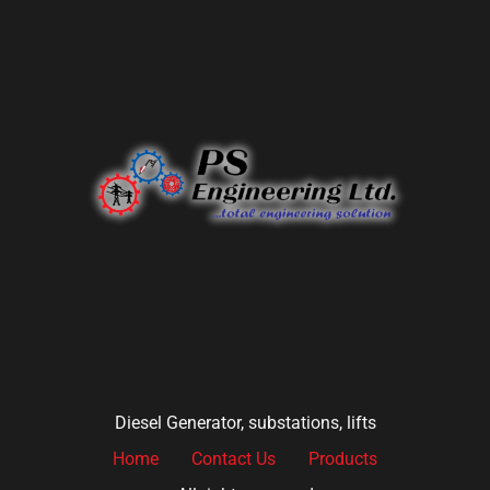
Diesel Generator, substations, lifts
Home
Contact Us
Products