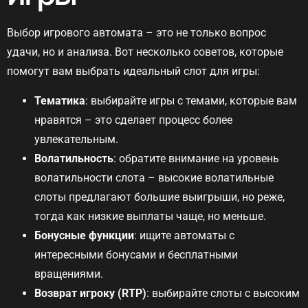
Выбор игрового автомата – это не только вопрос
удачи, но и анализа. Вот несколько советов, которые
помогут вам выбрать идеальный слот для игры:
Тематика
: выбирайте игры с темами, которые вам
нравятся – это сделает процесс более
увлекательным.
Волатильность
: обратите внимание на уровень
волатильности слота – высокие волатильные
слоты предлагают большие выигрыши, но реже,
тогда как низкие выплаты чаще, но меньше.
Бонусные функции
: ищите автоматы с
интересными бонусами и бесплатными
вращениями.
Возврат игроку (RTP)
: выбирайте слоты с высоким