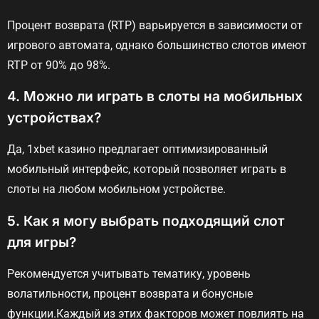
Процент возврата (RTP) варьируется в зависимости от
игрового автомата, однако большинство слотов имеют
RTP от 90% до 98%.
4. Можно ли играть в слоты на мобильных
устройствах?
Да, 1xbet казино предлагает оптимизированный
мобильный интерфейс, который позволяет играть в
слоты на любом мобильном устройстве.
5. Как я могу выбрать подходящий слот
для игры?
Рекомендуется учитывать тематику, уровень
волатильности, процент возврата и бонусные
функции.Каждый из этих факторов может повлиять на