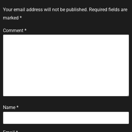
Your email address will not be published.
Required fields are
marked
*
Comment
*
Name
*