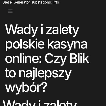
Diesel Generator, substations, lifts
Wady i zalety
polskie kasyna
online: Czy Blik
to najlepszy
wybór?
Wady i zalety