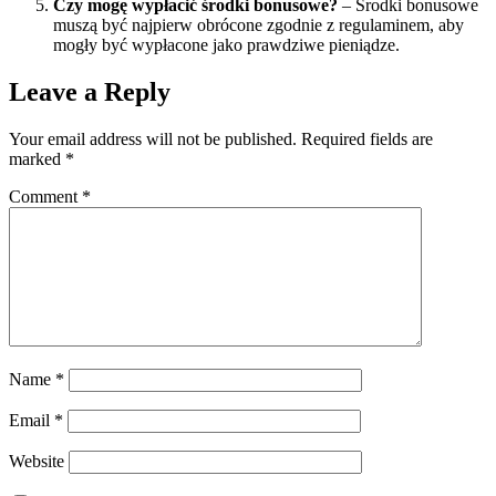
Czy mogę wypłacić środki bonusowe?
– Środki bonusowe
muszą być najpierw obrócone zgodnie z regulaminem, aby
mogły być wypłacone jako prawdziwe pieniądze.
Leave a Reply
Your email address will not be published.
Required fields are
marked
*
Comment
*
Name
*
Email
*
Website